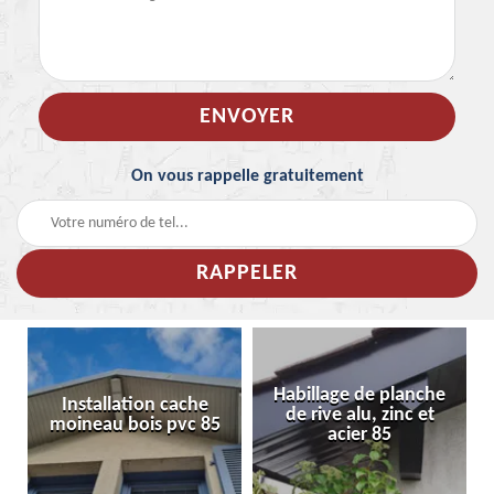
On vous rappelle gratuitement
Habillage de planche
Installation cache
de rive alu, zinc et
moineau bois pvc 85
acier 85