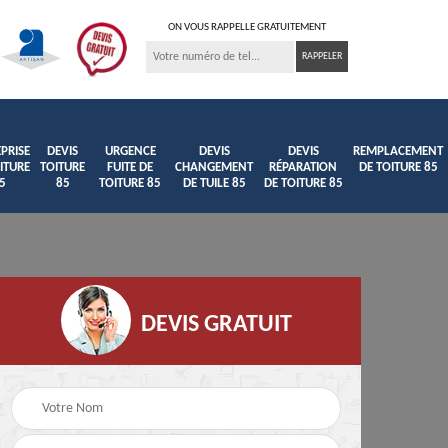
ON VOUS RAPPELLE GRATUITEMENT
PRISE
DEVIS
URGENCE
DEVIS
DEVIS
REMPLACEMENT
ITURE
TOITURE
FUITE DE
CHANGEMENT
RÉPARATION
DE TOITURE 85
5
85
TOITURE 85
DE TUILE 85
DE TOITURE 85
DEVIS GRATUIT