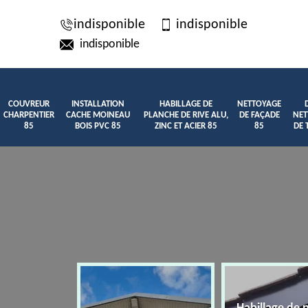
indisponible
indisponible
indisponible
COUVREUR
INSTALLATION
HABILLAGE DE
NETTOYAGE
CHARPENTIER
CACHE MOINEAU
PLANCHE DE RIVE ALU,
DE FAÇADE
NET
85
BOIS PVC 85
ZINC ET ACIER 85
85
DE 