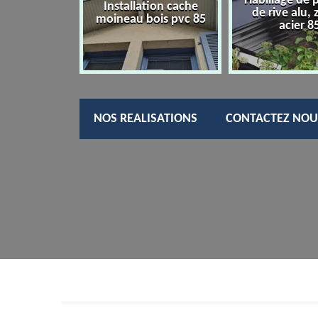
Habillage de 
charpentier
Installation cache
de rive alu, 
85
moineau bois pvc 85
acier 8
NOS REALISATIONS
CONTACTEZ NOU