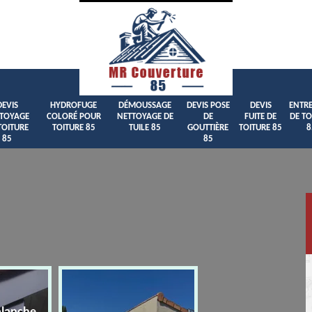
DEVIS
HYDROFUGE
DÉMOUSSAGE
DEVIS POSE
DEVIS
ENTRE
TOYAGE
COLORÉ POUR
NETTOYAGE DE
DE
FUITE DE
DE TO
TOITURE
TOITURE 85
TUILE 85
GOUTTIÈRE
TOITURE 85
8
85
85