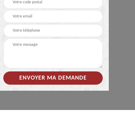
 de
Hydrofuge coloré pour
Démoussage
toiture 85
nettoyage de tuile 85