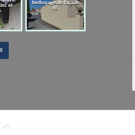
planche
Nettoyage de façade
Devis nettoyage
zinc et
85
toiture 85
5
S