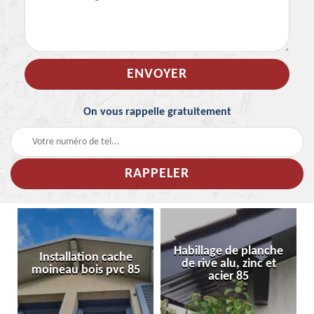
On vous rappelle gratuitement
Habillage de planche
Installation cache
de rive alu, zinc et
moineau bois pvc 85
acier 85