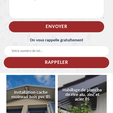
On vous rappelle gratuitement
Habillage de planche
Installation cache
de rive alu, zinc et
moineau bois pvc 85
acier 85