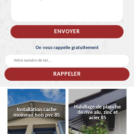
On vous rappelle gratuitement
Habillage de planche
Installation cache
de rive alu, zinc et
moineau bois pvc 85
acier 85