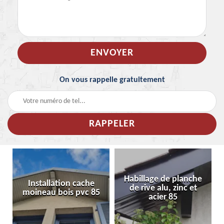
On vous rappelle gratuitement
Habillage de planche
Installation cache
de rive alu, zinc et
moineau bois pvc 85
acier 85