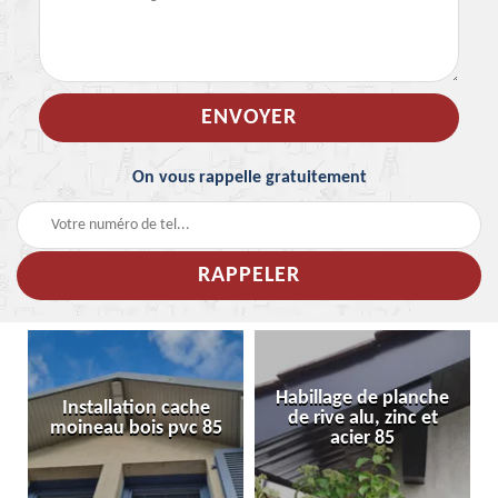
On vous rappelle gratuitement
Habillage de planche
Installation cache
de rive alu, zinc et
moineau bois pvc 85
acier 85