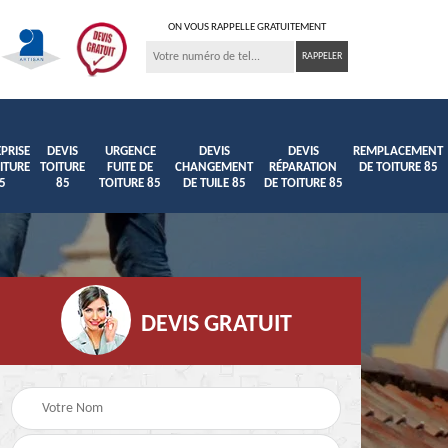
ON VOUS RAPPELLE GRATUITEMENT
PRISE
DEVIS
URGENCE
DEVIS
DEVIS
REMPLACEMENT
ITURE
TOITURE
FUITE DE
CHANGEMENT
RÉPARATION
DE TOITURE 85
5
85
TOITURE 85
DE TUILE 85
DE TOITURE 85
DEVIS GRATUIT