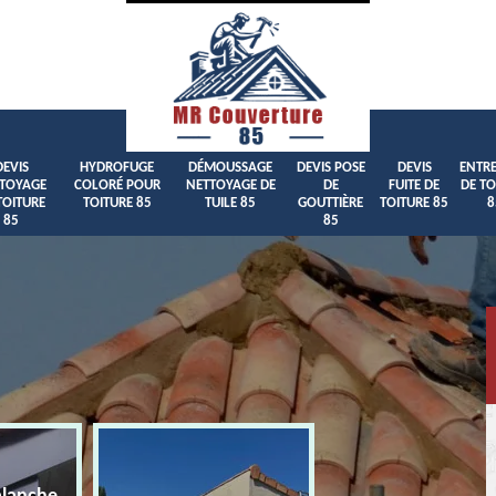
DEVIS
HYDROFUGE
DÉMOUSSAGE
DEVIS POSE
DEVIS
ENTRE
TOYAGE
COLORÉ POUR
NETTOYAGE DE
DE
FUITE DE
DE TO
TOITURE
TOITURE 85
TUILE 85
GOUTTIÈRE
TOITURE 85
8
85
85