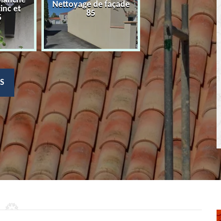
planche
Nettoyage de façade
Devis nettoyage
zinc et
85
toiture 85
5
S