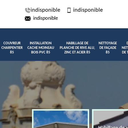
indisponible
indisponible
indisponible
COUVREUR
INSTALLATION
HABILLAGE DE
NETTOYAGE
CHARPENTIER
CACHE MOINEAU
PLANCHE DE RIVE ALU,
DE FAÇADE
NET
85
BOIS PVC 85
ZINC ET ACIER 85
85
DE 