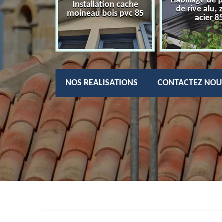
Habillage de 
charpentier
Installation cache
de rive alu, 
85
moineau bois pvc 85
acier 8
NOS REALISATIONS
CONTACTEZ NOU