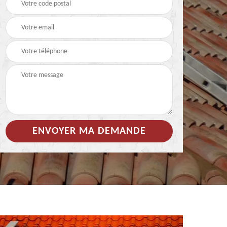
 de
Hydrofuge coloré pour
Démoussage
toiture 85
nettoyage de tuile 85