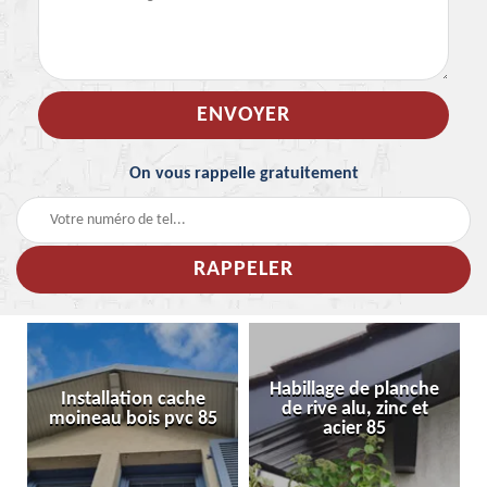
On vous rappelle gratuitement
Habillage de planche
Installation cache
de rive alu, zinc et
moineau bois pvc 85
acier 85