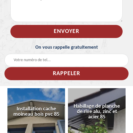
On vous rappelle gratuitement
Habillage de planche
Installation cache
de rive alu, zinc et
moineau bois pvc 85
acier 85