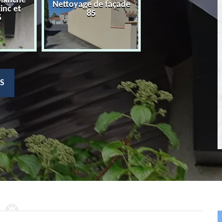
planche
Nettoyage de façade
Devis nettoyage
zinc et
85
toiture 85
5
S