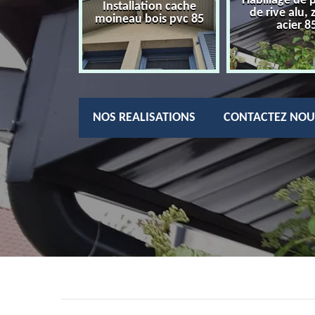
Habillage de 
charpentier
Installation cache
de rive alu, 
85
moineau bois pvc 85
acier 8
NOS REALISATIONS
CONTACTEZ NOU