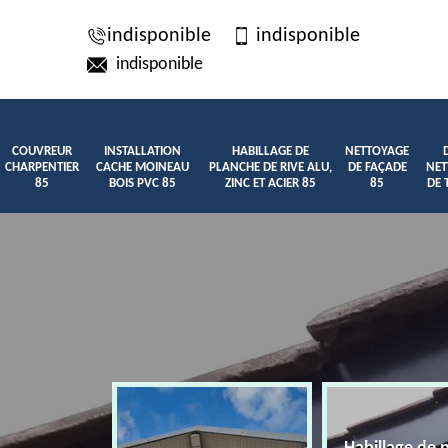
indisponible
indisponible
indisponible
COUVREUR
INSTALLATION
HABILLAGE DE
NETTOYAGE
CHARPENTIER
CACHE MOINEAU
PLANCHE DE RIVE ALU,
DE FAÇADE
NET
85
BOIS PVC 85
ZINC ET ACIER 85
85
DE 