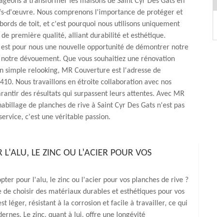
ageons à transformer les maisons de Saint Cyr Des Gats en
efs-d'œuvre. Nous comprenons l'importance de protéger et
 bords de toit, et c'est pourquoi nous utilisons uniquement
de première qualité, alliant durabilité et esthétique.
 est pour nous une nouvelle opportunité de démontrer notre
t notre dévouement. Que vous souhaitiez une rénovation
n simple relooking, MR Couverture est l'adresse de
410. Nous travaillons en étroite collaboration avec nos
arantir des résultats qui surpassent leurs attentes. Avec MR
habillage de planches de rive à Saint Cyr Des Gats n'est pas
ervice, c'est une véritable passion.
 L'ALU, LE ZINC OU L'ACIER POUR VOS
ter pour l'alu, le zinc ou l'acier pour vos planches de rive ?
e choisir des matériaux durables et esthétiques pour vos
 léger, résistant à la corrosion et facile à travailler, ce qui
dernes. Le zinc, quant à lui, offre une longévité