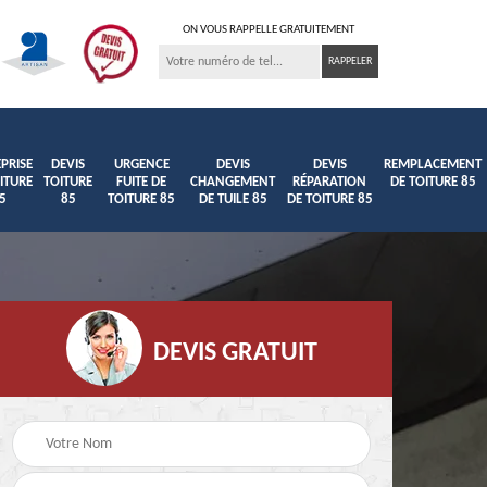
ON VOUS RAPPELLE GRATUITEMENT
PRISE
DEVIS
URGENCE
DEVIS
DEVIS
REMPLACEMENT
ITURE
TOITURE
FUITE DE
CHANGEMENT
RÉPARATION
DE TOITURE 85
5
85
TOITURE 85
DE TUILE 85
DE TOITURE 85
DEVIS GRATUIT