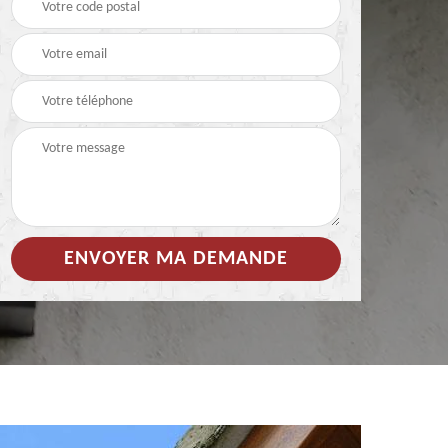
 de
Hydrofuge coloré pour
Démoussage
toiture 85
nettoyage de tuile 85