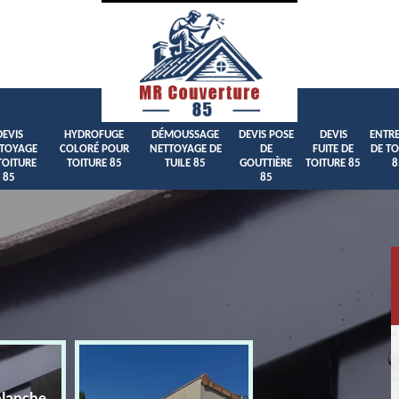
DEVIS
HYDROFUGE
DÉMOUSSAGE
DEVIS POSE
DEVIS
ENTRE
TOYAGE
COLORÉ POUR
NETTOYAGE DE
DE
FUITE DE
DE TO
TOITURE
TOITURE 85
TUILE 85
GOUTTIÈRE
TOITURE 85
8
85
85