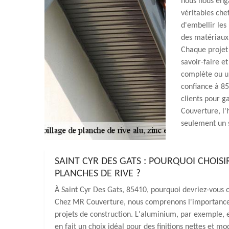
nous nous eng
véritables ch
d'embellir les
des matériaux 
Chaque projet
savoir-faire e
complète ou u
confiance à 85
clients pour g
Couverture, l'
seulement un s
SAINT CYR DES GATS : POURQUOI CHOISIR
PLANCHES DE RIVE ?
À Saint Cyr Des Gats, 85410, pourquoi devriez-vous op
Chez MR Couverture, nous comprenons l'importance d
projets de construction. L'aluminium, par exemple, est
en fait un choix idéal pour des finitions nettes et mo