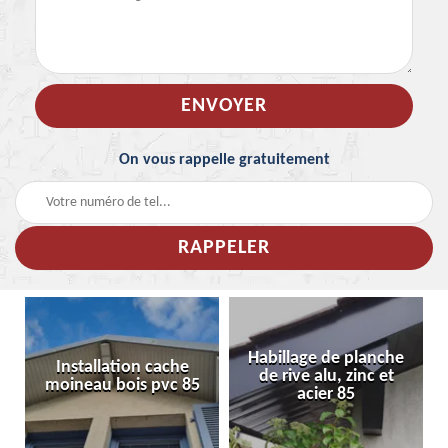
On vous rappelle gratuitement
Habillage de planche
Installation cache
de rive alu, zinc et
moineau bois pvc 85
acier 85