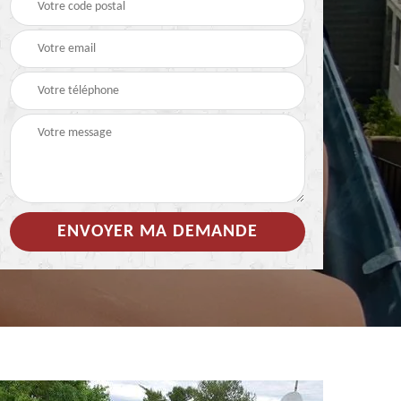
 de
Hydrofuge coloré pour
Démoussage
toiture 85
nettoyage de tuile 85