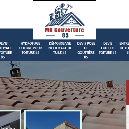
DEVIS
HYDROFUGE
DÉMOUSSAGE
DEVIS POSE
DEVIS
ENTRE
TOYAGE
COLORÉ POUR
NETTOYAGE DE
DE
FUITE DE
DE TO
TOITURE
TOITURE 85
TUILE 85
GOUTTIÈRE
TOITURE 85
8
85
85