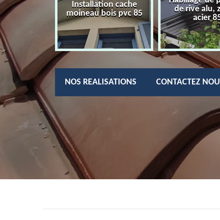
Habillage de 
charpentier
Installation cache
de rive alu, 
85
moineau bois pvc 85
acier 8
NOS REALISATIONS
CONTACTEZ NOU