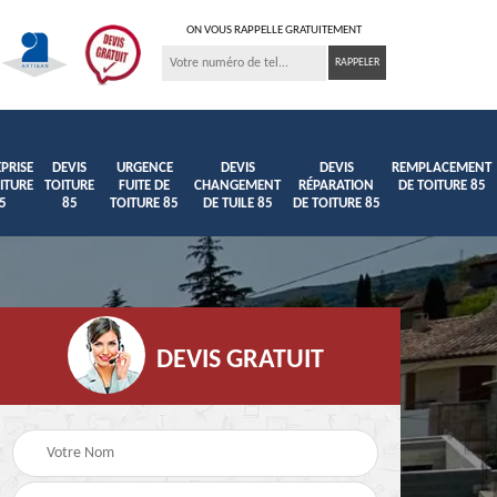
ON VOUS RAPPELLE GRATUITEMENT
PRISE
DEVIS
URGENCE
DEVIS
DEVIS
REMPLACEMENT
ITURE
TOITURE
FUITE DE
CHANGEMENT
RÉPARATION
DE TOITURE 85
5
85
TOITURE 85
DE TUILE 85
DE TOITURE 85
DEVIS GRATUIT