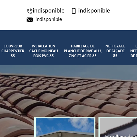
indisponible
indisponible
indisponible
COUVREUR
INSTALLATION
HABILLAGE DE
NETTOYAGE
CHARPENTIER
CACHE MOINEAU
PLANCHE DE RIVE ALU,
DE FAÇADE
NET
85
BOIS PVC 85
ZINC ET ACIER 85
85
DE 