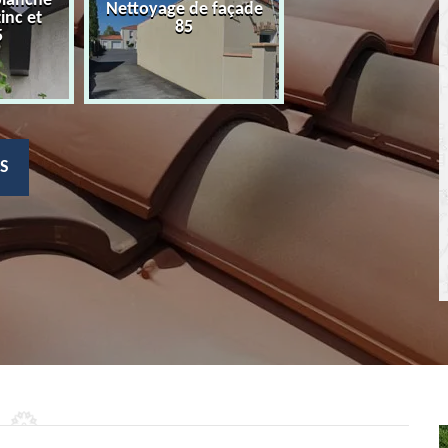
planche
Nettoyage de façade
Devis nettoyage
zinc et
85
toiture 85
5
S