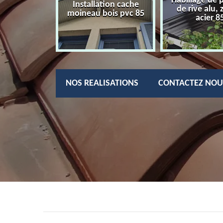
Habillage de 
charpentier
Installation cache
de rive alu, 
85
moineau bois pvc 85
acier 8
NOS REALISATIONS
CONTACTEZ NOU