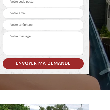
 de
Hydrofuge coloré pour
Démoussage
toiture 85
nettoyage de tuile 85