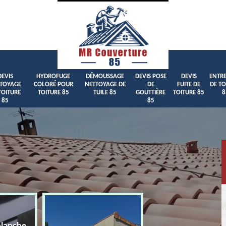
DEVIS
HYDROFUGE
DÉMOUSSAGE
DEVIS POSE
DEVIS
ENTRE
TOYAGE
COLORÉ POUR
NETTOYAGE DE
DE
FUITE DE
DE TO
TOITURE
TOITURE 85
TUILE 85
GOUTTIÈRE
TOITURE 85
8
85
85