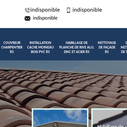
indisponible
indisponible
indisponible
COUVREUR
INSTALLATION
HABILLAGE DE
NETTOYAGE
CHARPENTIER
CACHE MOINEAU
PLANCHE DE RIVE ALU,
DE FAÇADE
NET
85
BOIS PVC 85
ZINC ET ACIER 85
85
DE 