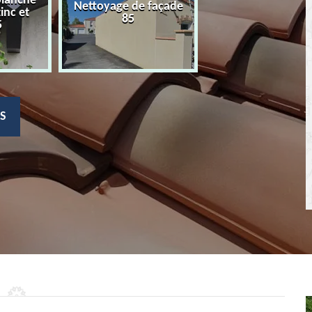
planche
Nettoyage de façade
Devis nettoyage
zinc et
85
toiture 85
5
S