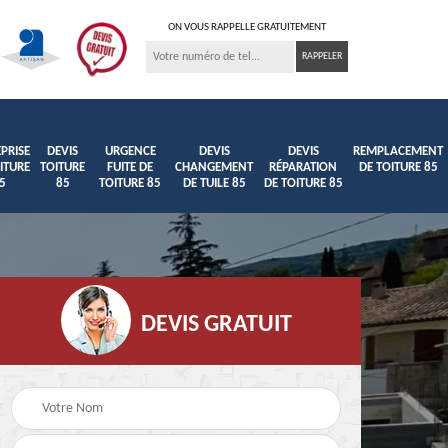
ON VOUS RAPPELLE GRATUITEMENT
PRISE
DEVIS
URGENCE
DEVIS
DEVIS
REMPLACEMENT
ITURE
TOITURE
FUITE DE
CHANGEMENT
RÉPARATION
DE TOITURE 85
5
85
TOITURE 85
DE TUILE 85
DE TOITURE 85
DEVIS GRATUIT