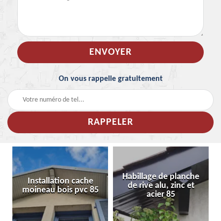
On vous rappelle gratuitement
Habillage de planche
Installation cache
de rive alu, zinc et
moineau bois pvc 85
acier 85