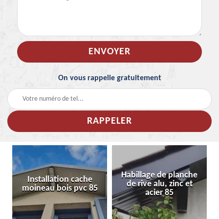
On vous rappelle gratuitement
Habillage de planche
Installation cache
de rive alu, zinc et
moineau bois pvc 85
acier 85