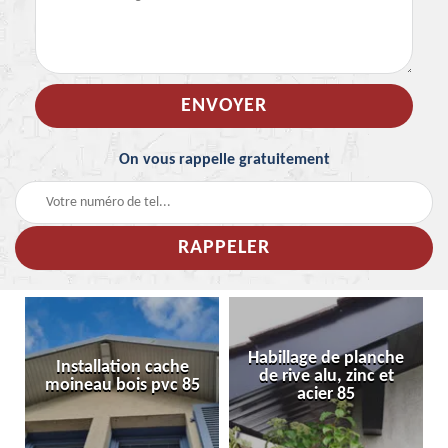
On vous rappelle gratuitement
Habillage de planche
Installation cache
de rive alu, zinc et
moineau bois pvc 85
acier 85