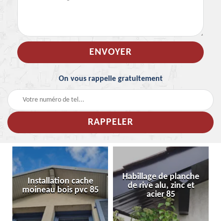
On vous rappelle gratuitement
Habillage de planche
Installation cache
de rive alu, zinc et
moineau bois pvc 85
acier 85