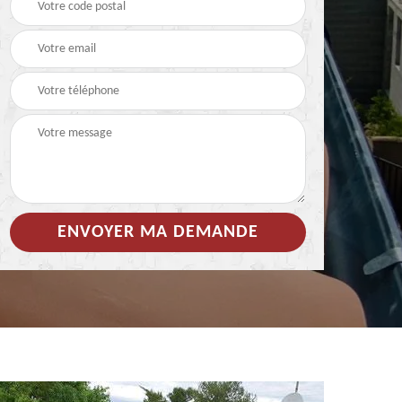
 de
Hydrofuge coloré pour
Démoussage
toiture 85
nettoyage de tuile 85