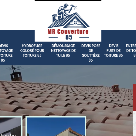
DEVIS
HYDROFUGE
DÉMOUSSAGE
DEVIS POSE
DEVIS
ENTRE
TOYAGE
COLORÉ POUR
NETTOYAGE DE
DE
FUITE DE
DE TO
TOITURE
TOITURE 85
TUILE 85
GOUTTIÈRE
TOITURE 85
8
85
85