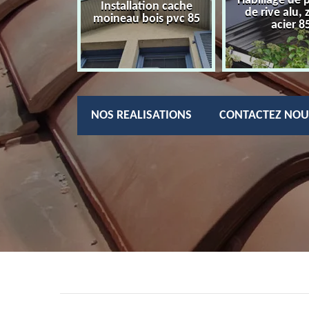
Habillage de 
charpentier
Installation cache
de rive alu, 
85
moineau bois pvc 85
acier 8
NOS REALISATIONS
CONTACTEZ NOU