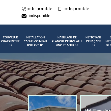
indisponible
indisponible
indisponible
COUVREUR
INSTALLATION
HABILLAGE DE
NETTOYAGE
CHARPENTIER
CACHE MOINEAU
PLANCHE DE RIVE ALU,
DE FAÇADE
NET
85
BOIS PVC 85
ZINC ET ACIER 85
85
DE 