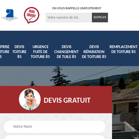
ON VOUS RAPPELLE GRATUITEMENT
PRISE
DEVIS
URGENCE
DEVIS
DEVIS
REMPLACEMENT
ITURE
TOITURE
FUITE DE
CHANGEMENT
RÉPARATION
DE TOITURE 85
5
85
TOITURE 85
DE TUILE 85
DE TOITURE 85
DEVIS GRATUIT