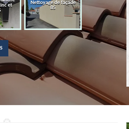
planche
Nettoyage de façade
Devis nettoyage
zinc et
85
toiture 85
5
S