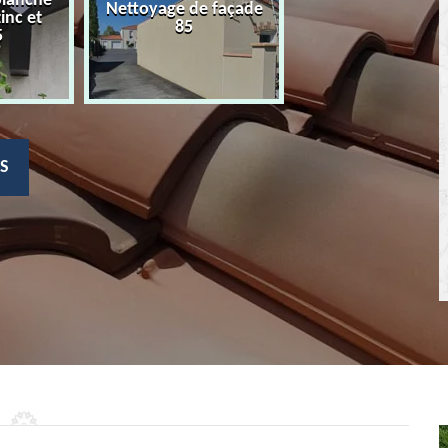
planche
Nettoyage de façade
Devis nettoyage
zinc et
85
toiture 85
5
S