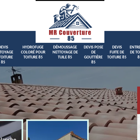
DEVIS
HYDROFUGE
DÉMOUSSAGE
DEVIS POSE
DEVIS
ENTRE
TOYAGE
COLORÉ POUR
NETTOYAGE DE
DE
FUITE DE
DE TO
TOITURE
TOITURE 85
TUILE 85
GOUTTIÈRE
TOITURE 85
8
85
85