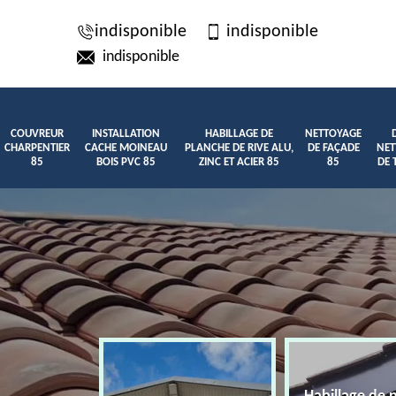
indisponible
indisponible
indisponible
COUVREUR
INSTALLATION
HABILLAGE DE
NETTOYAGE
CHARPENTIER
CACHE MOINEAU
PLANCHE DE RIVE ALU,
DE FAÇADE
NET
85
BOIS PVC 85
ZINC ET ACIER 85
85
DE 