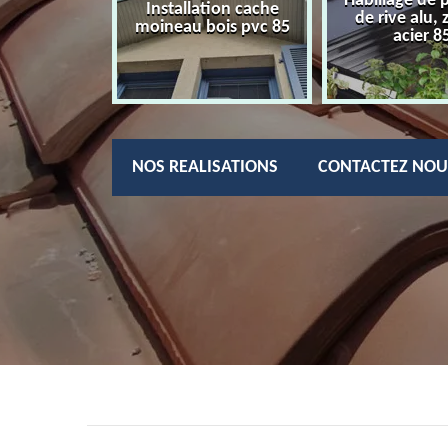
Habillage de 
charpentier
Installation cache
de rive alu, 
85
moineau bois pvc 85
acier 8
NOS REALISATIONS
CONTACTEZ NOU