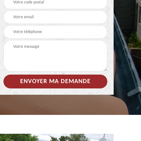
 de
Hydrofuge coloré pour
Démoussage
toiture 85
nettoyage de tuile 85