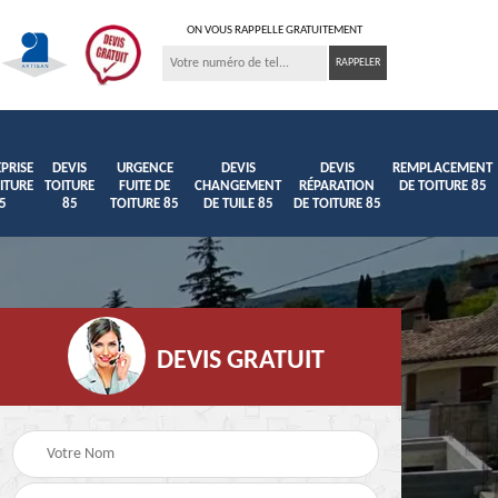
ON VOUS RAPPELLE GRATUITEMENT
PRISE
DEVIS
URGENCE
DEVIS
DEVIS
REMPLACEMENT
ITURE
TOITURE
FUITE DE
CHANGEMENT
RÉPARATION
DE TOITURE 85
5
85
TOITURE 85
DE TUILE 85
DE TOITURE 85
DEVIS GRATUIT