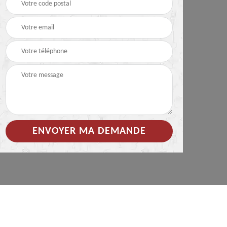
 de
Hydrofuge coloré pour
Démoussage
toiture 85
nettoyage de tuile 85