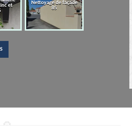
planche
Nettoyage de façade
Devis nettoyage
zinc et
85
toiture 85
5
S