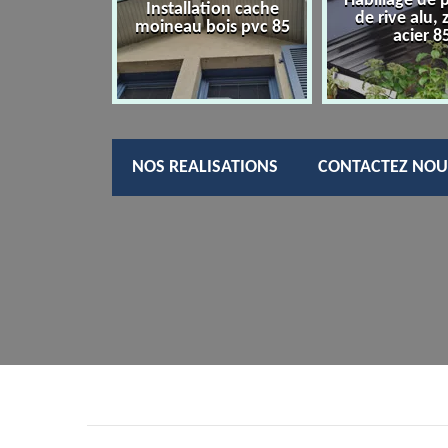
Habillage de 
charpentier
Installation cache
de rive alu, 
85
moineau bois pvc 85
acier 8
NOS REALISATIONS
CONTACTEZ NOU