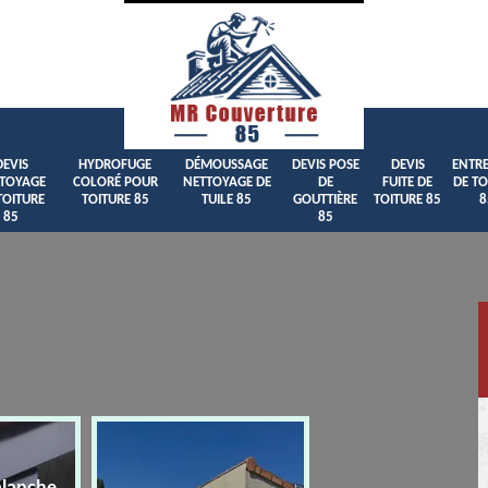
DEVIS
HYDROFUGE
DÉMOUSSAGE
DEVIS POSE
DEVIS
ENTRE
TOYAGE
COLORÉ POUR
NETTOYAGE DE
DE
FUITE DE
DE TO
TOITURE
TOITURE 85
TUILE 85
GOUTTIÈRE
TOITURE 85
8
85
85