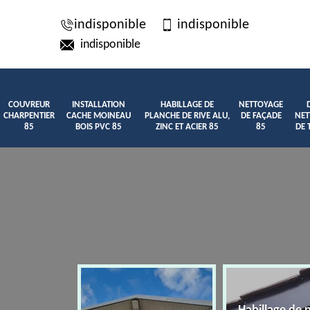
indisponible
indisponible
indisponible
COUVREUR
INSTALLATION
HABILLAGE DE
NETTOYAGE
CHARPENTIER
CACHE MOINEAU
PLANCHE DE RIVE ALU,
DE FAÇADE
NET
85
BOIS PVC 85
ZINC ET ACIER 85
85
DE 