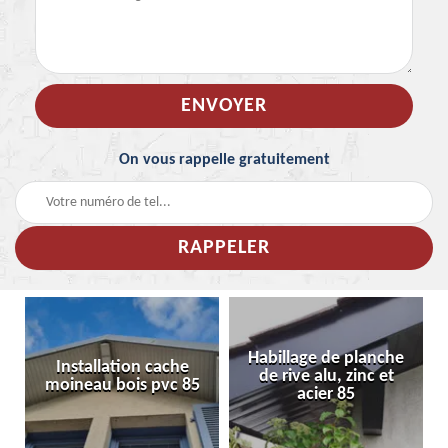
On vous rappelle gratuitement
Habillage de planche
Installation cache
de rive alu, zinc et
moineau bois pvc 85
acier 85