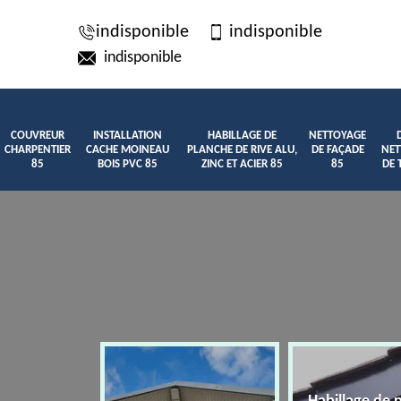
indisponible
indisponible
indisponible
COUVREUR
INSTALLATION
HABILLAGE DE
NETTOYAGE
CHARPENTIER
CACHE MOINEAU
PLANCHE DE RIVE ALU,
DE FAÇADE
NET
85
BOIS PVC 85
ZINC ET ACIER 85
85
DE 