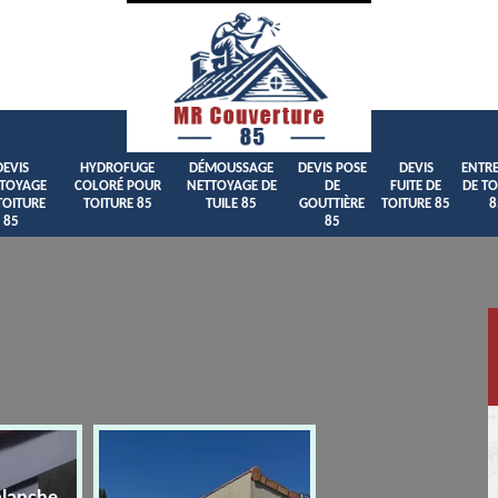
DEVIS
HYDROFUGE
DÉMOUSSAGE
DEVIS POSE
DEVIS
ENTRE
TOYAGE
COLORÉ POUR
NETTOYAGE DE
DE
FUITE DE
DE TO
TOITURE
TOITURE 85
TUILE 85
GOUTTIÈRE
TOITURE 85
8
85
85