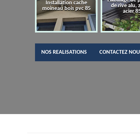
Habillage de 
charpentier
Installation cache
de rive alu, 
85
moineau bois pvc 85
acier 8
NOS REALISATIONS
CONTACTEZ NOU