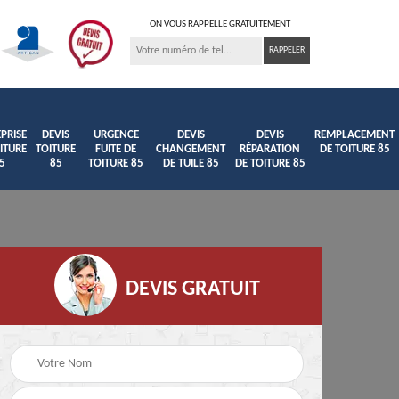
ON VOUS RAPPELLE GRATUITEMENT
PRISE
DEVIS
URGENCE
DEVIS
DEVIS
REMPLACEMENT
ITURE
TOITURE
FUITE DE
CHANGEMENT
RÉPARATION
DE TOITURE 85
5
85
TOITURE 85
DE TUILE 85
DE TOITURE 85
DEVIS GRATUIT