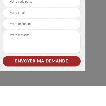
 de
Hydrofuge coloré pour
Démoussage
toiture 85
nettoyage de tuile 85