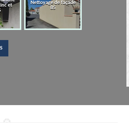
planche
Nettoyage de façade
Devis nettoyage
zinc et
85
toiture 85
5
S