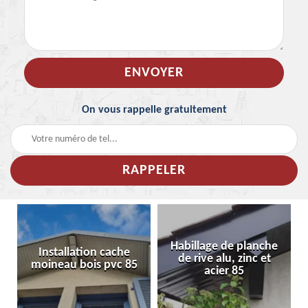
On vous rappelle gratuitement
Habillage de planche
Installation cache
de rive alu, zinc et
moineau bois pvc 85
acier 85