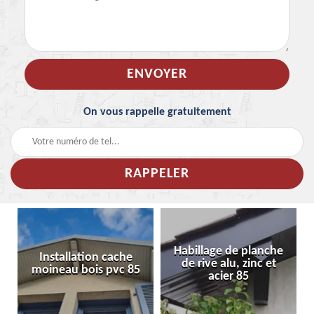
On vous rappelle gratuitement
Habillage de planche
Installation cache
de rive alu, zinc et
moineau bois pvc 85
acier 85