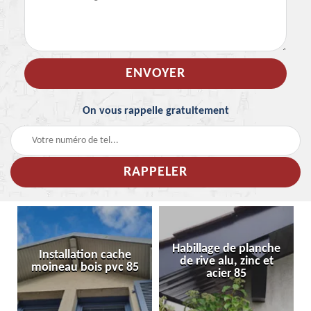
On vous rappelle gratuitement
Habillage de planche
Installation cache
de rive alu, zinc et
moineau bois pvc 85
acier 85