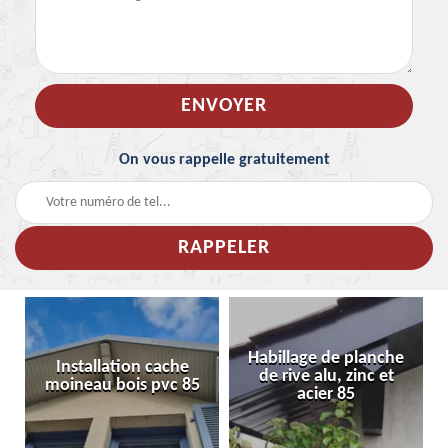
On vous rappelle gratuitement
Habillage de planche
Installation cache
de rive alu, zinc et
moineau bois pvc 85
acier 85