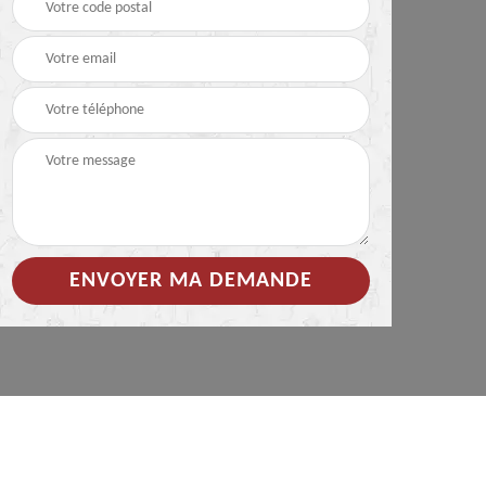
 de
Hydrofuge coloré pour
Démoussage
toiture 85
nettoyage de tuile 85