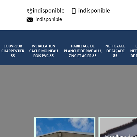
indisponible
indisponible
indisponible
COUVREUR
INSTALLATION
HABILLAGE DE
NETTOYAGE
CHARPENTIER
CACHE MOINEAU
PLANCHE DE RIVE ALU,
DE FAÇADE
NET
85
BOIS PVC 85
ZINC ET ACIER 85
85
DE 