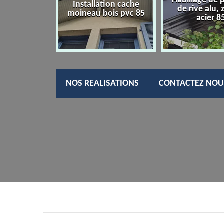
Habillage de 
charpentier
Installation cache
de rive alu, 
85
moineau bois pvc 85
acier 8
NOS REALISATIONS
CONTACTEZ NOU