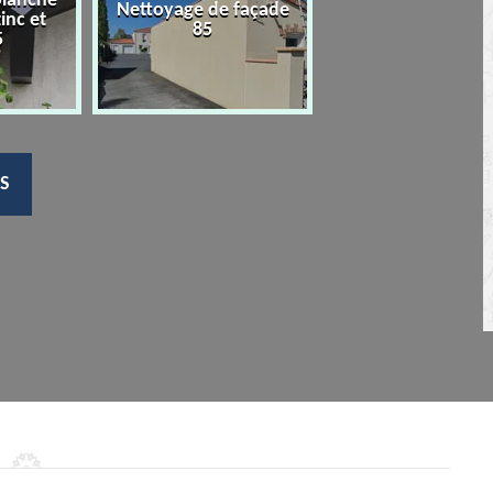
planche
Nettoyage de façade
Devis nettoyage
zinc et
85
toiture 85
5
S