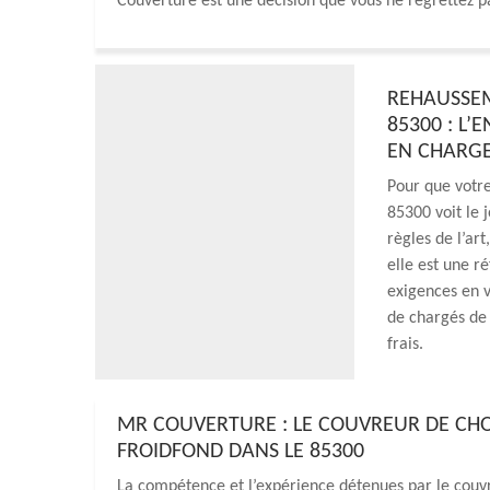
Couverture est une décision que vous ne regrettez p
REHAUSSEM
85300 : L
EN CHARGE
Pour que votre
85300 voit le 
règles de l’art
elle est une r
exigences en 
de chargés de 
frais.
MR COUVERTURE : LE COUVREUR DE CH
FROIDFOND DANS LE 85300
La compétence et l’expérience détenues par le couvr