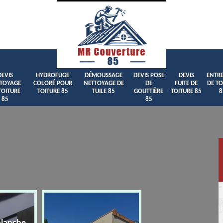
DEVIS
HYDROFUGE
DÉMOUSSAGE
DEVIS POSE
DEVIS
ENTRE
TOYAGE
COLORÉ POUR
NETTOYAGE DE
DE
FUITE DE
DE TO
TOITURE
TOITURE 85
TUILE 85
GOUTTIÈRE
TOITURE 85
8
85
85