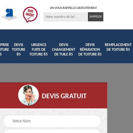
ON VOUS RAPPELLE GRATUITEMENT
PRISE
DEVIS
URGENCE
DEVIS
DEVIS
REMPLACEMENT
ITURE
TOITURE
FUITE DE
CHANGEMENT
RÉPARATION
DE TOITURE 85
5
85
TOITURE 85
DE TUILE 85
DE TOITURE 85
DEVIS GRATUIT