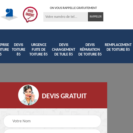
ON VOUS RAPPELLE GRATUITEMENT
PRISE
DEVIS
URGENCE
DEVIS
DEVIS
REMPLACEMENT
ITURE
TOITURE
FUITE DE
CHANGEMENT
RÉPARATION
DE TOITURE 85
5
85
TOITURE 85
DE TUILE 85
DE TOITURE 85
DEVIS GRATUIT