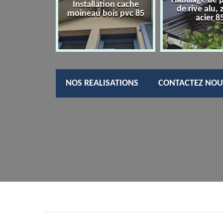
Habillage de 
charpentier
Installation cache
de rive alu, 
85
moineau bois pvc 85
acier 8
NOS REALISATIONS
CONTACTEZ NOU