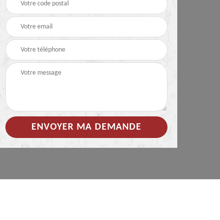
 de
Hydrofuge coloré pour
Démoussage
toiture 85
nettoyage de tuile 85