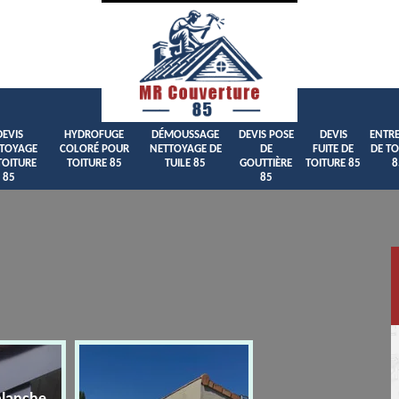
DEVIS
HYDROFUGE
DÉMOUSSAGE
DEVIS POSE
DEVIS
ENTRE
TOYAGE
COLORÉ POUR
NETTOYAGE DE
DE
FUITE DE
DE TO
TOITURE
TOITURE 85
TUILE 85
GOUTTIÈRE
TOITURE 85
8
85
85