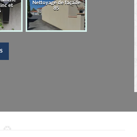
planche
Nettoyage de façade
Devis nettoyage
zinc et
85
toiture 85
5
S