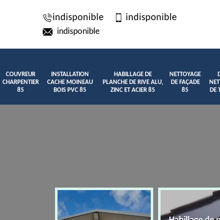
indisponible
indisponible
indisponible
COUVREUR
INSTALLATION
HABILLAGE DE
NETTOYAGE
CHARPENTIER
CACHE MOINEAU
PLANCHE DE RIVE ALU,
DE FAÇADE
NET
85
BOIS PVC 85
ZINC ET ACIER 85
85
DE 