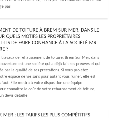
ies. Chez MR Couverture, un expert en rehaussement de toit,
ge pas.
ENT DE TOITURE À BREM SUR MER, DANS LE
UR QUELS MOTIFS LES PROPRIÉTAIRES
T-ILS DE FAIRE CONFIANCE À LA SOCIÉTÉ MR
RE ?
s travaux de rehaussement de toiture, Brem Sur Mer, dans
uverture est une société qui a déjà fait ses preuves et qui
e par la qualité de ses prestations. Si vous projetez
tre espace de vie sans pour autant vous ruiner, elle est
s faut. Elle mettra à votre disposition une équipe
ur connaître le coût de votre rehaussement de toiture,
n devis détaillé.
MER : LES TARIFS LES PLUS COMPÉTITIFS