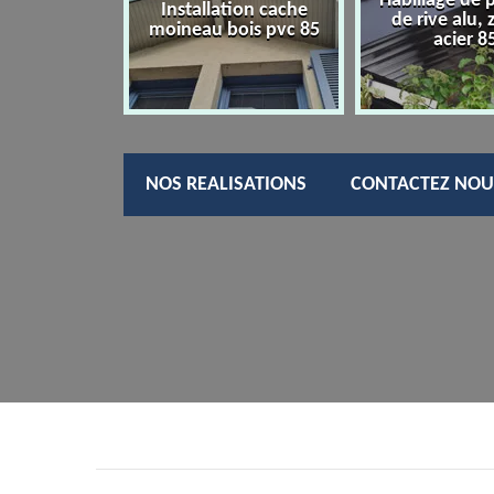
Habillage de 
charpentier
Installation cache
de rive alu, 
85
moineau bois pvc 85
acier 8
NOS REALISATIONS
CONTACTEZ NOU