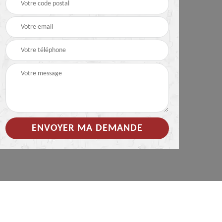
 de
Hydrofuge coloré pour
Démoussage
toiture 85
nettoyage de tuile 85