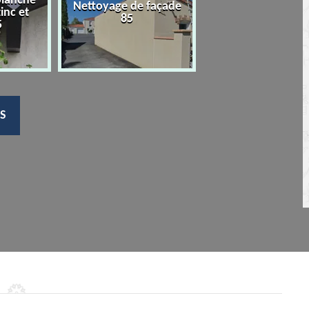
planche
Nettoyage de façade
Devis nettoyage
zinc et
85
toiture 85
5
S