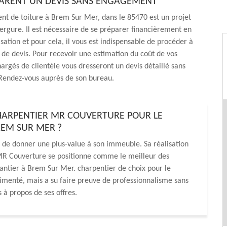
ARENT UN DEVIS SANS ENGAGEMENT
t de toiture à Brem Sur Mer, dans le 85470 est un projet
rgure. Il est nécessaire de se préparer financièrement en
isation et pour cela, il vous est indispensable de procéder à
e devis. Pour recevoir une estimation du coût de vos
hargés de clientèle vous dresseront un devis détaillé sans
endez-vous auprès de son bureau.
CHARPENTIER MR COUVERTURE POUR LE
REM SUR MER ?
 de donner une plus-value à son immeuble. Sa réalisation
MR Couverture se positionne comme le meilleur des
antier à Brem Sur Mer. charpentier de choix pour le
imenté, mais a su faire preuve de professionnalisme sans
 à propos de ses offres.