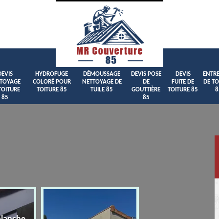
DEVIS
HYDROFUGE
DÉMOUSSAGE
DEVIS POSE
DEVIS
ENTRE
TOYAGE
COLORÉ POUR
NETTOYAGE DE
DE
FUITE DE
DE TO
TOITURE
TOITURE 85
TUILE 85
GOUTTIÈRE
TOITURE 85
8
85
85