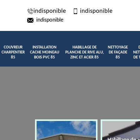
indisponible
indisponible
indisponible
COUVREUR
INSTALLATION
HABILLAGE DE
NETTOYAGE
CHARPENTIER
CACHE MOINEAU
PLANCHE DE RIVE ALU,
DE FAÇADE
NET
85
BOIS PVC 85
ZINC ET ACIER 85
85
DE 