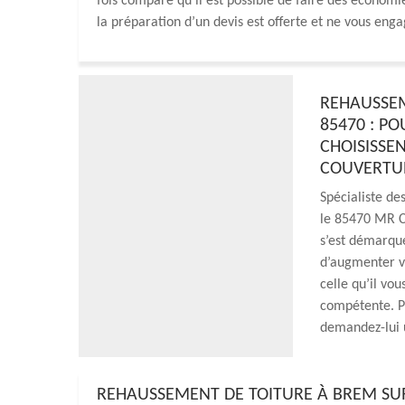
fois comparé qu’il est possible de faire des économ
la préparation d’un devis est offerte et ne vous enga
REHAUSSEM
85470 : PO
CHOISISSEN
COUVERTU
Spécialiste de
le 85470 MR Co
s’est démarqué
d’augmenter vo
celle qu’il vou
compétente. Po
demandez-lui u
REHAUSSEMENT DE TOITURE À BREM SUR 