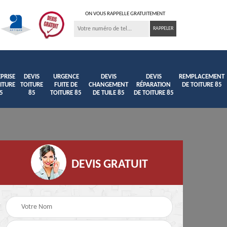
ON VOUS RAPPELLE GRATUITEMENT
PRISE
DEVIS
URGENCE
DEVIS
DEVIS
REMPLACEMENT
ITURE
TOITURE
FUITE DE
CHANGEMENT
RÉPARATION
DE TOITURE 85
5
85
TOITURE 85
DE TUILE 85
DE TOITURE 85
DEVIS GRATUIT