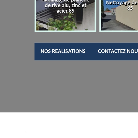
Habillage de planche
tion cache
Nettoyage de
de rive alu, zinc et
ois pvc 85
85
acier 85
NOS REALISATIONS
CONTACTEZ NOU