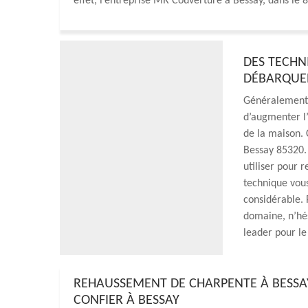
effet, l’entreprise MR Couverture à Bessay, dans le 
DES TECHN
DÉBARQUEN
Généralement, 
d’augmenter l’
de la maison. 
Bessay 85320. 
utiliser pour 
technique vou
considérable. 
domaine, n’hés
leader pour l
REHAUSSEMENT DE CHARPENTE À BESSAY 
CONFIER À BESSAY