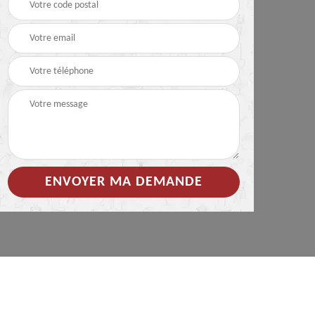
pour
Démoussage
Devis pose de
nettoyage de tuile 85
gouttière 85