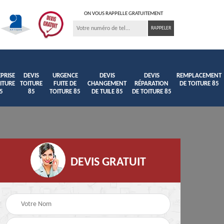
ON VOUS RAPPELLE GRATUITEMENT
PRISE
DEVIS
URGENCE
DEVIS
DEVIS
REMPLACEMENT
ITURE
TOITURE
FUITE DE
CHANGEMENT
RÉPARATION
DE TOITURE 85
5
85
TOITURE 85
DE TUILE 85
DE TOITURE 85
DEVIS GRATUIT