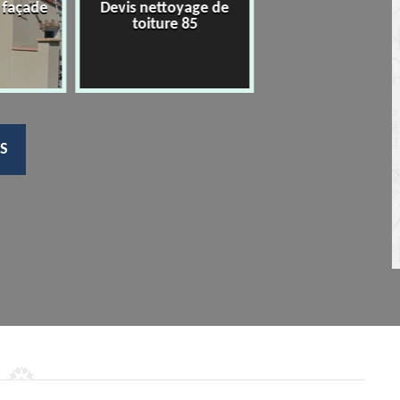
 façade
Devis nettoyage de
Hydrofuge coloré 
toiture 85
toiture 85
S