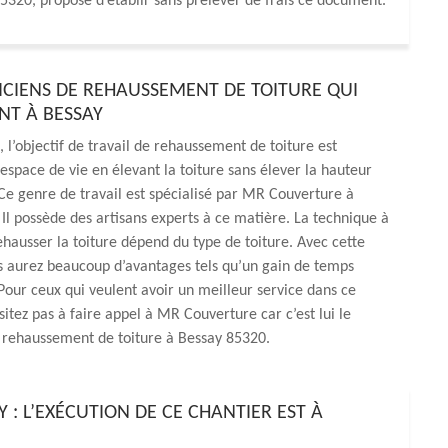
85320, propose d’établir sans prélever de frais ce document.
ICIENS DE REHAUSSEMENT DE TOITURE QUI
T À BESSAY
l’objectif de travail de rehaussement de toiture est
espace de vie en élevant la toiture sans élever la hauteur
Ce genre de travail est spécialisé par MR Couverture à
Il possède des artisans experts à ce matière. La technique à
rehausser la toiture dépend du type de toiture. Avec cette
s aurez beaucoup d’avantages tels qu’un gain de temps
Pour ceux qui veulent avoir un meilleur service dans ce
itez pas à faire appel à MR Couverture car c’est lui le
e rehaussement de toiture à Bessay 85320.
: L’EXÉCUTION DE CE CHANTIER EST À