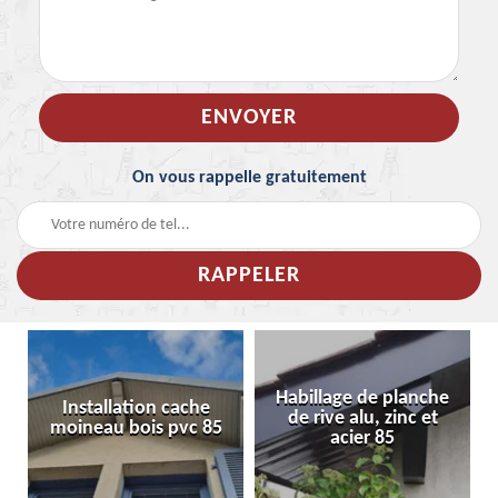
On vous rappelle gratuitement
Habillage de planche
Installation cache
de rive alu, zinc et
moineau bois pvc 85
acier 85