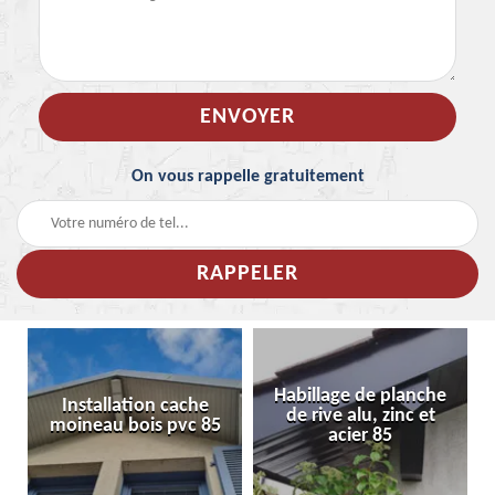
On vous rappelle gratuitement
Habillage de planche
Installation cache
de rive alu, zinc et
moineau bois pvc 85
acier 85