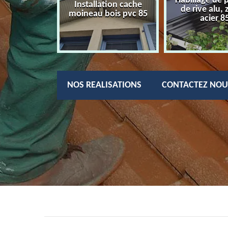
Habillage de 
charpentier
Installation cache
de rive alu, 
85
moineau bois pvc 85
acier 8
NOS REALISATIONS
CONTACTEZ NOU