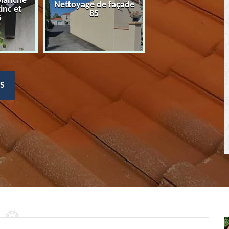
planche
Nettoyage de façade
Devis nettoyage
zinc et
85
toiture 85
5
S