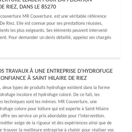
VERTURE LEADER POUR L’APPLICATION
E RIEZ, DANS LE 85270
 couverture MR Couverture. est une véritable référence
 De Riez. Elle est connue pour ses prestations réussies,
ents les plus exigeants. Ses éléments peuvent intervenir
iment. Pour demander un devis détaillé, appelez ses chargés
OS TRAVAUX À UNE ENTREPRISE D’HYDROFUGE
ONFIANCE À SAINT HILAIRE DE RIEZ
 deux types de produits hydrofuge existent dans la forme
ydrofuge incolore et hydrofuge coloré. De ce fait, les
ues techniques sont les mêmes. MR Couverture, une
rofuge colore pour toiture qui est experte à Saint Hilaire
offre ses service un prix abordable pour l’intervention.
métier exige de la rigueur et des expériences ainsi que de
ur trouver la meilleure entreprise à choisir pour réaliser vos