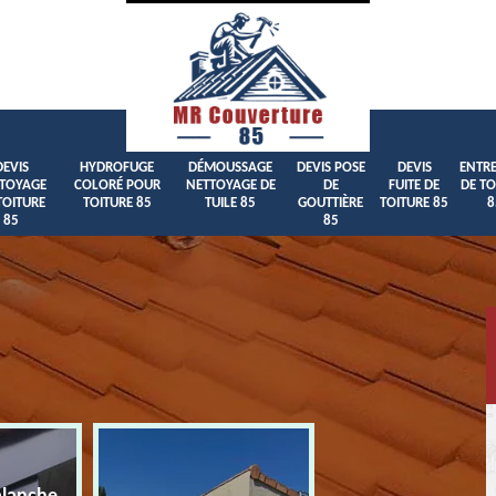
DEVIS
HYDROFUGE
DÉMOUSSAGE
DEVIS POSE
DEVIS
ENTRE
TOYAGE
COLORÉ POUR
NETTOYAGE DE
DE
FUITE DE
DE TO
TOITURE
TOITURE 85
TUILE 85
GOUTTIÈRE
TOITURE 85
8
85
85