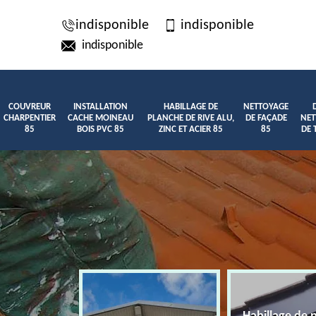
indisponible
indisponible
indisponible
COUVREUR
INSTALLATION
HABILLAGE DE
NETTOYAGE
CHARPENTIER
CACHE MOINEAU
PLANCHE DE RIVE ALU,
DE FAÇADE
NET
85
BOIS PVC 85
ZINC ET ACIER 85
85
DE 