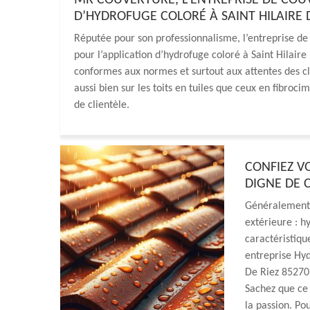
MR COUVERTURE, L’ENTREPRISE DE COU
D’HYDROFUGE COLORÉ À SAINT HILAIRE D
Réputée pour son professionnalisme, l’entreprise de
pour l’application d’hydrofuge coloré à Saint Hilaire
conformes aux normes et surtout aux attentes des cli
aussi bien sur les toits en tuiles que ceux en fibroc
de clientèle.
CONFIEZ V
DIGNE DE C
Généralement,
extérieure : h
caractéristiq
entreprise Hyd
De Riez 85270 
Sachez que ce 
la passion. Po