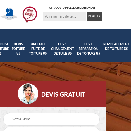
ON VOUS RAPPELLE GRATUITEMENT
PRISE
DEVIS
URGENCE
DEVIS
DEVIS
REMPLACEMENT
ITURE
TOITURE
FUITE DE
CHANGEMENT
RÉPARATION
DE TOITURE 85
5
85
TOITURE 85
DE TUILE 85
DE TOITURE 85
DEVIS GRATUIT