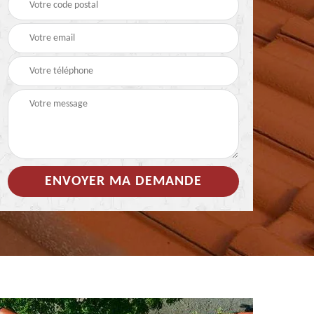
 de
Hydrofuge coloré pour
Démoussage
toiture 85
nettoyage de tuile 85