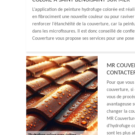
COLORÉ À SAINT BENOISAINT SUR MER
L’application de peinture hydrofuge colorée est réali
en fibrociment une nouvelle couleur ou pour raviver
renforcer l’étanchéité de la couverture, car la peint
dans les microfissures. Il est donc conseillé de conf
Couverture vous propose ses services pour une pose 
MR COUVER
CONTACTER
Pour que vous 
couverture, si 
vous de procéd
avantageuse su
changer la cou
MR Couverture 
d’hydrofuge co
sont les plus 