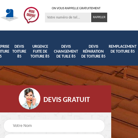
ON VOUS RAPPELLE GRATUITEMENT
PRISE
DEVIS
URGENCE
DEVIS
DEVIS
REMPLACEMENT
ITURE
TOITURE
FUITE DE
CHANGEMENT
RÉPARATION
DE TOITURE 85
5
85
TOITURE 85
DE TUILE 85
DE TOITURE 85
DEVIS GRATUIT