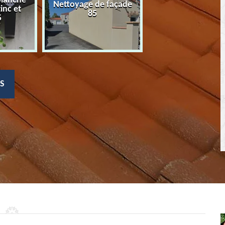
planche
Nettoyage de façade
Devis nettoyage
zinc et
85
toiture 85
5
S