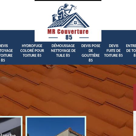
DEVIS
HYDROFUGE
DÉMOUSSAGE
DEVIS POSE
DEVIS
ENTRE
TOYAGE
COLORÉ POUR
NETTOYAGE DE
DE
FUITE DE
DE TO
TOITURE
TOITURE 85
TUILE 85
GOUTTIÈRE
TOITURE 85
8
85
85