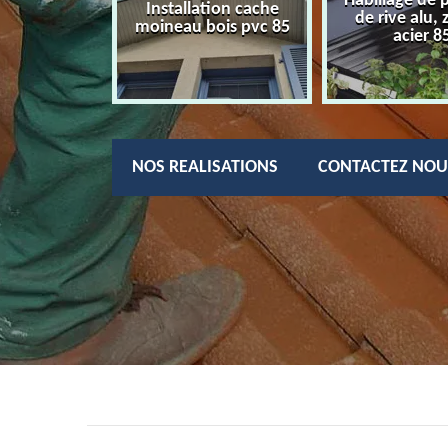
Habillage de 
charpentier
Installation cache
de rive alu, 
85
moineau bois pvc 85
acier 8
NOS REALISATIONS
CONTACTEZ NOU