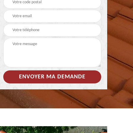
 de
Hydrofuge coloré pour
Démoussage
toiture 85
nettoyage de tuile 85