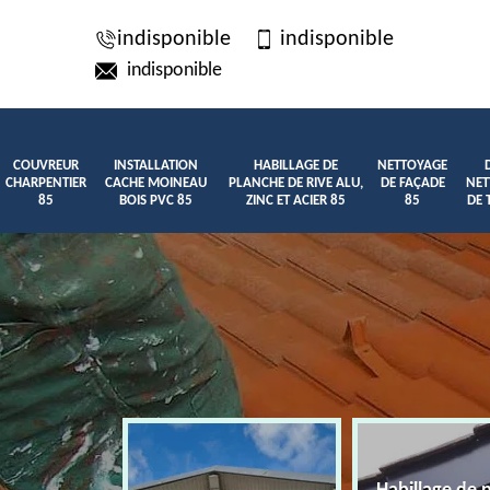
indisponible
indisponible
indisponible
COUVREUR
INSTALLATION
HABILLAGE DE
NETTOYAGE
CHARPENTIER
CACHE MOINEAU
PLANCHE DE RIVE ALU,
DE FAÇADE
NET
85
BOIS PVC 85
ZINC ET ACIER 85
85
DE 