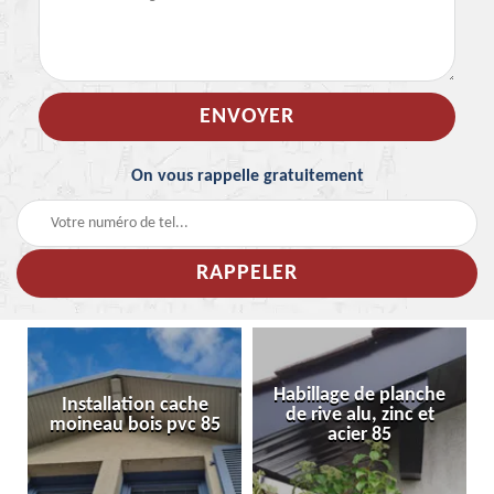
On vous rappelle gratuitement
Habillage de planche
Installation cache
de rive alu, zinc et
moineau bois pvc 85
acier 85