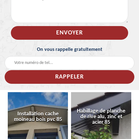
On vous rappelle gratuitement
Habillage de planche
Installation cache
de rive alu, zinc et
moineau bois pvc 85
acier 85