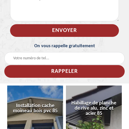
On vous rappelle gratuitement
Habillage de planche
Installation cache
de rive alu, zinc et
moineau bois pvc 85
acier 85