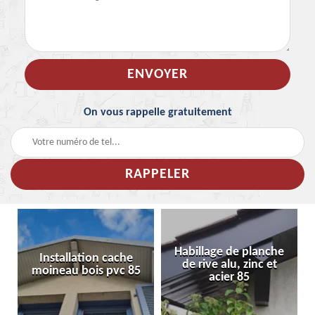
On vous rappelle gratuitement
Habillage de planche
Installation cache
de rive alu, zinc et
moineau bois pvc 85
acier 85