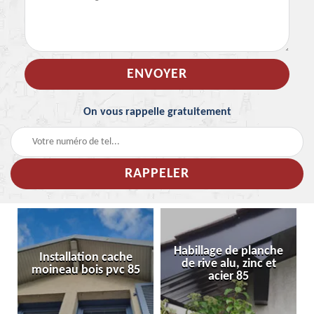
On vous rappelle gratuitement
Habillage de planche
Installation cache
de rive alu, zinc et
moineau bois pvc 85
acier 85