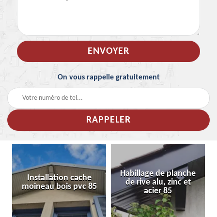
On vous rappelle gratuitement
Habillage de planche
Installation cache
de rive alu, zinc et
moineau bois pvc 85
acier 85