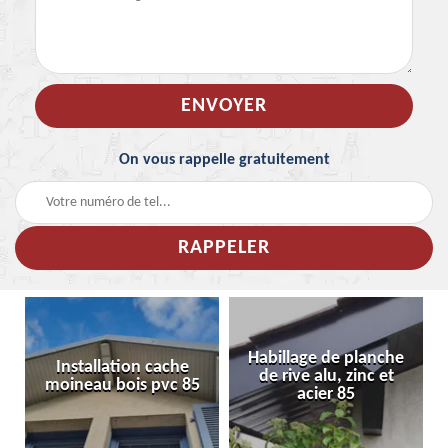
On vous rappelle gratuitement
Habillage de planche
Installation cache
de rive alu, zinc et
moineau bois pvc 85
acier 85