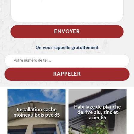
On vous rappelle gratuitement
Habillage de planche
Installation cache
de rive alu, zinc et
moineau bois pvc 85
acier 85