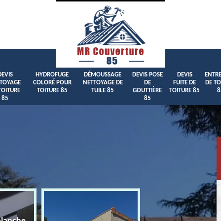
DEVIS
HYDROFUGE
DÉMOUSSAGE
DEVIS POSE
DEVIS
ENTRE
TOYAGE
COLORÉ POUR
NETTOYAGE DE
DE
FUITE DE
DE TO
TOITURE
TOITURE 85
TUILE 85
GOUTTIÈRE
TOITURE 85
8
85
85