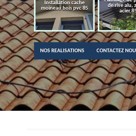
Habillage de 
charpentier
Installation cache
de rive alu, 
85
moineau bois pvc 85
acier 8
NOS REALISATIONS
CONTACTEZ NOU