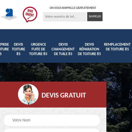
ON VOUS RAPPELLE GRATUITEMENT
PRISE
DEVIS
URGENCE
DEVIS
DEVIS
REMPLACEMENT
ITURE
TOITURE
FUITE DE
CHANGEMENT
RÉPARATION
DE TOITURE 85
5
85
TOITURE 85
DE TUILE 85
DE TOITURE 85
DEVIS GRATUIT