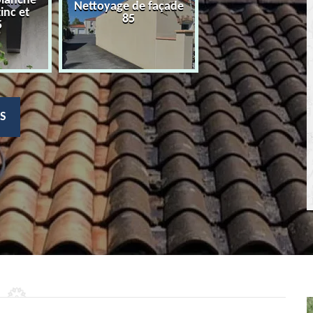
planche
Nettoyage de façade
Devis nettoyage
zinc et
85
toiture 85
5
S