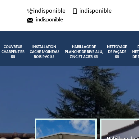
indisponible
indisponible
indisponible
COUVREUR
INSTALLATION
HABILLAGE DE
NETTOYAGE
CHARPENTIER
CACHE MOINEAU
PLANCHE DE RIVE ALU,
DE FAÇADE
NET
85
BOIS PVC 85
ZINC ET ACIER 85
85
DE 