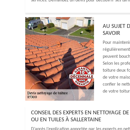
services. Demandez un devis pour découvrir ses tarif
AU SUJET D
SAVOIR
Pour maintenir
régulièrement.
peuvent bouche
Selon les prof
toiture deux f
de votre mais
confier le net
de votre toitur
CONSEIL DES EXPERTS EN NETTOYAGE DE
OU EN TUILES À SALLERTAINE
D’après l’explication apportée par les experts en net