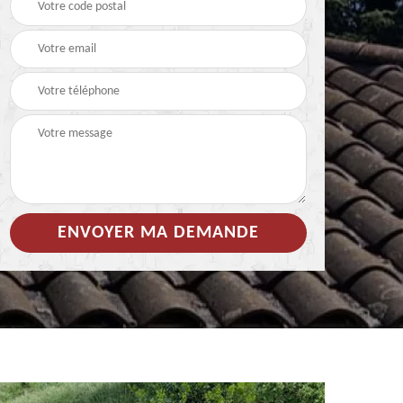
 de
Hydrofuge coloré pour
Démoussage
toiture 85
nettoyage de tuile 85