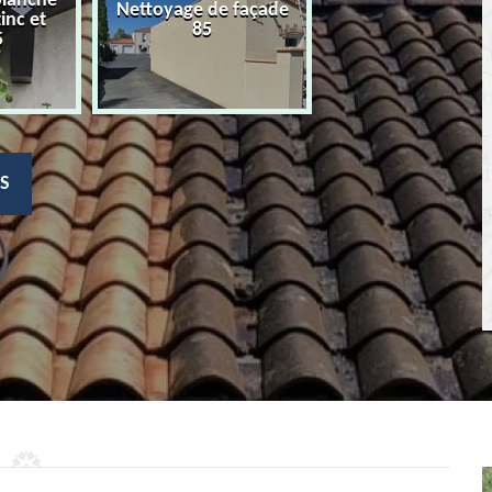
planche
Nettoyage de façade
Devis nettoyage
zinc et
85
toiture 85
5
S