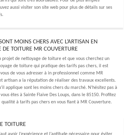
 tarifs qui sont très abordables. Pour de plus amples
uvez aussi visiter son site web pour plus de détails sur ses
s.
 SONT MOINS CHERS AVEC L’ARTISAN EN
 DE TOITURE MR COUVERTURE
n projet de nettoyage de toiture et que vous cherchez un
oyage de toiture qui pratique des tarifs pas chers, il est
r vous de vous adresser à in professionnel comme MR
t artisan a la réputation de réaliser des travaux excellents.
qu’il applique sont les moins chers du marché. N’hésitez pas à
 vous êtes à Sainte Flaive Des Loups, dans le 85150. Profitez
 qualité à tarifs pas chers en vous fiant à MR Couverture.
E TOITURE
faut avoir l’expérience et l’aptitude nécessaire pour éviter