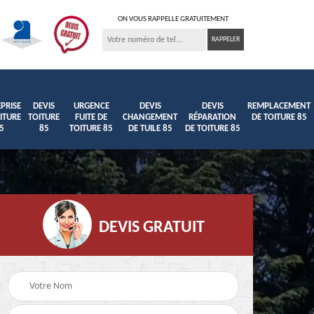
ON VOUS RAPPELLE GRATUITEMENT
PRISE
DEVIS
URGENCE
DEVIS
DEVIS
REMPLACEMENT
ITURE
TOITURE
FUITE DE
CHANGEMENT
RÉPARATION
DE TOITURE 85
5
85
TOITURE 85
DE TUILE 85
DE TOITURE 85
DEVIS GRATUIT