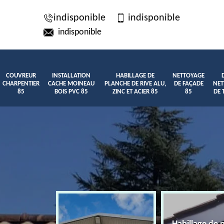
indisponible
indisponible
indisponible
COUVREUR
INSTALLATION
HABILLAGE DE
NETTOYAGE
CHARPENTIER
CACHE MOINEAU
PLANCHE DE RIVE ALU,
DE FAÇADE
NET
85
BOIS PVC 85
ZINC ET ACIER 85
85
DE 