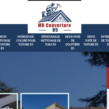
DEVIS
HYDROFUGE
DÉMOUSSAGE
DEVIS POSE
DEVIS
ENTRE
TOYAGE
COLORÉ POUR
NETTOYAGE DE
DE
FUITE DE
DE TO
TOITURE
TOITURE 85
TUILE 85
GOUTTIÈRE
TOITURE 85
8
85
85