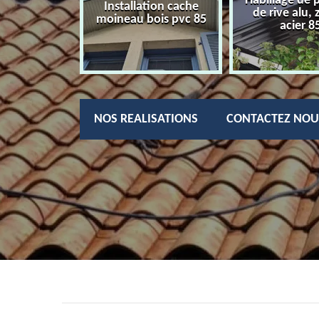
Habillage de 
charpentier
Installation cache
de rive alu, 
85
moineau bois pvc 85
acier 8
NOS REALISATIONS
CONTACTEZ NOU