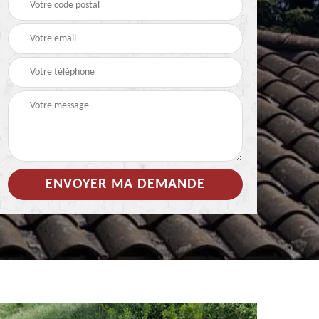
 de
Hydrofuge coloré pour
Démoussage
toiture 85
nettoyage de tuile 85