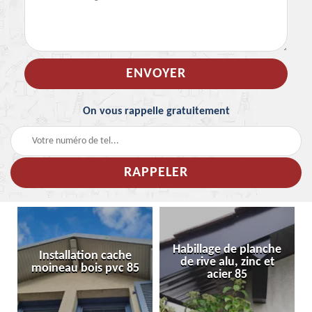
On vous rappelle gratuitement
Habillage de planche
Installation cache
de rive alu, zinc et
moineau bois pvc 85
acier 85