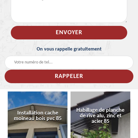
On vous rappelle gratuitement
Habillage de planche
Installation cache
de rive alu, zinc et
moineau bois pvc 85
acier 85