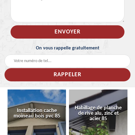
On vous rappelle gratuitement
Habillage de planche
Installation cache
de rive alu, zinc et
moineau bois pvc 85
acier 85