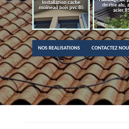
Habillage de 
charpentier
Installation cache
de rive alu, 
85
moineau bois pvc 85
acier 8
NOS REALISATIONS
CONTACTEZ NOU