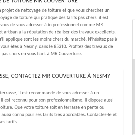
 DE TOITURE MR COUVERTURE
n projet de nettoyage de toiture et que vous cherchez un
oyage de toiture qui pratique des tarifs pas chers, il est
r vous de vous adresser à in professionnel comme MR
t artisan a la réputation de réaliser des travaux excellents.
qu’il applique sont les moins chers du marché. N’hésitez pas à
i vous êtes à Nesmy, dans le 85310. Profitez des travaux de
fs pas chers en vous fiant à MR Couverture.
ASSE, CONTACTEZ MR COUVERTURE À NESMY
n terrasse, il est recommandé de vous adresser à un
est reconnu pour son professionnalisme. Il dispose aussi
iture. Que votre toiture soit en terrasse en pente ou
t aussi connu pour ses tarifs très abordables. Contactez-le et
s tarifs.