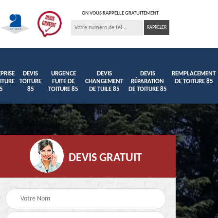
ON VOUS RAPPELLE GRATUITEMENT
PRISE
DEVIS
URGENCE
DEVIS
DEVIS
REMPLACEMENT
ITURE
TOITURE
FUITE DE
CHANGEMENT
RÉPARATION
DE TOITURE 85
5
85
TOITURE 85
DE TUILE 85
DE TOITURE 85
DEVIS GRATUIT