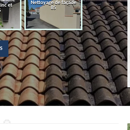
planche
Nettoyage de façade
Devis nettoyage
zinc et
85
toiture 85
5
S