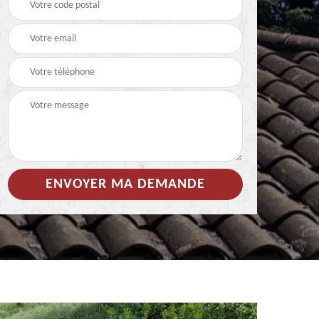
 de
Hydrofuge coloré pour
Démoussage
toiture 85
nettoyage de tuile 85