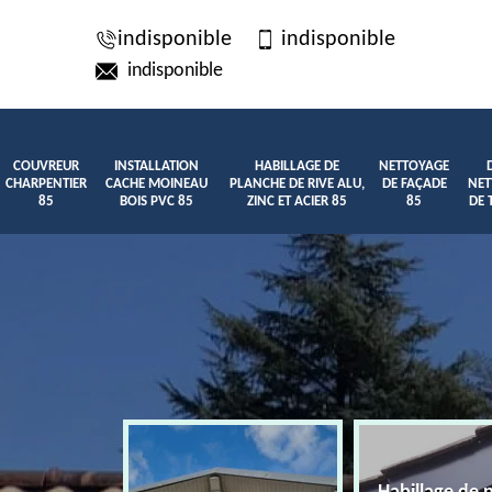
indisponible
indisponible
indisponible
COUVREUR
INSTALLATION
HABILLAGE DE
NETTOYAGE
CHARPENTIER
CACHE MOINEAU
PLANCHE DE RIVE ALU,
DE FAÇADE
NET
85
BOIS PVC 85
ZINC ET ACIER 85
85
DE 