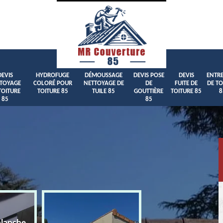
DEVIS
HYDROFUGE
DÉMOUSSAGE
DEVIS POSE
DEVIS
ENTRE
TOYAGE
COLORÉ POUR
NETTOYAGE DE
DE
FUITE DE
DE TO
TOITURE
TOITURE 85
TUILE 85
GOUTTIÈRE
TOITURE 85
8
85
85