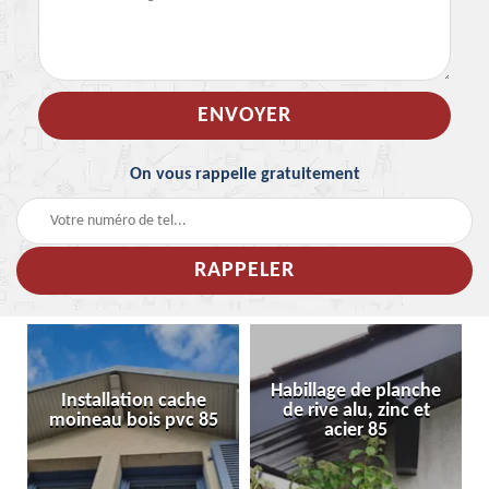
On vous rappelle gratuitement
Habillage de planche
Installation cache
de rive alu, zinc et
moineau bois pvc 85
acier 85